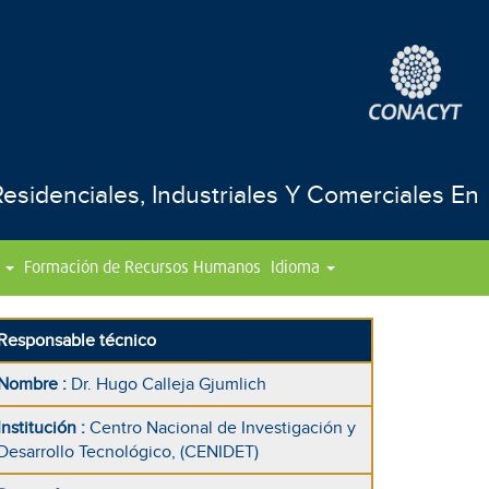
sidenciales, Industriales Y Comerciales En
Formación de Recursos Humanos
Idioma
Responsable técnico
Nombre
:
Dr. Hugo Calleja Gjumlich
Institución
:
Centro Nacional de Investigación y
Desarrollo Tecnológico, (CENIDET)