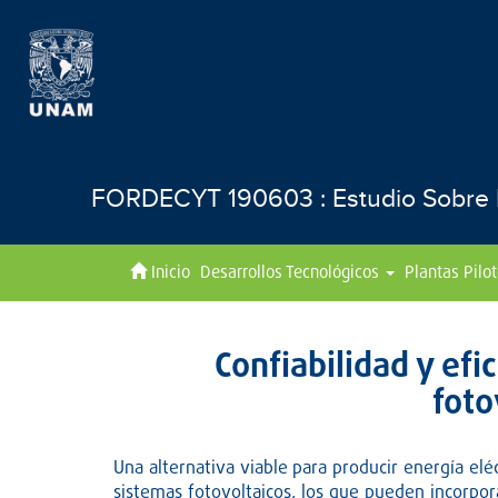
FORDECYT 190603 : Estudio Sobre El
Inicio
Desarrollos Tecnológicos
Plantas Pilo
Confiabilidad y efi
foto
Una alternativa viable para producir energía elé
sistemas fotovoltaicos, los que pueden incorpora