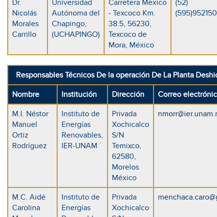
Dr.
Universidad
Carretera México
(52)
Nicolás
Autónoma del
- Texcoco Km.
(595)95215
Morales
Chapingo,
38.5, 56230,
Carrillo
(UCHAPINGO)
Texcoco de
Mora, México
Responsables Técnicos De la operación De La Planta Deshi
Nombre
Institución
Dirección
Correo electróni
M.I. Néstor
Instituto de
Privada
nmorr@ier.unam
Manuel
Energías
Xochicalco
Ortiz
Renovables,
S/N
Rodríguez
IER-UNAM
Temixco,
62580,
Morelos
México
M.C. Aidé
Instituto de
Privada
menchaca.caro@
Carolina
Energías
Xochicalco