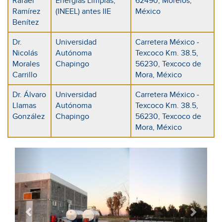
Rafael
Energías Limpias,
62490, Morelos,
Ramírez
(INEEL) antes IIE
México
Benítez
Dr.
Universidad
Carretera México -
Nicolás
Autónoma
Texcoco Km. 38.5,
Morales
Chapingo
56230, Texcoco de
Carrillo
Mora, México
Dr. Álvaro
Universidad
Carretera México -
Llamas
Autónoma
Texcoco Km. 38.5,
González
Chapingo
56230, Texcoco de
Mora, México
Previous
Next