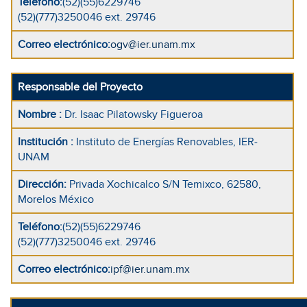
Teléfono
:
(52)(55)6229746
(52)(777)3250046 ext. 29746
Correo electrónico
:
ogv@ier.unam.mx
Responsable del Proyecto
Nombre
:
Dr. Isaac Pilatowsky Figueroa
Institución
:
Instituto de Energías Renovables, IER-
UNAM
Dirección
:
Privada Xochicalco S/N Temixco, 62580,
Morelos México
Teléfono
:
(52)(55)6229746
(52)(777)3250046 ext. 29746
Correo electrónico
:
ipf@ier.unam.mx