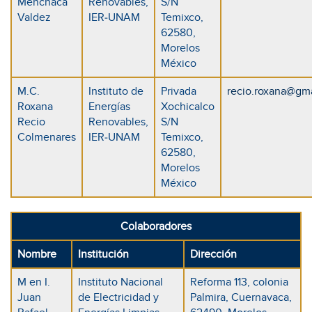
Menchaca
Renovables,
S/N
Valdez
IER-UNAM
Temixco,
62580,
Morelos
México
M.C.
Instituto de
Privada
recio.roxana@gm
Roxana
Energías
Xochicalco
Recio
Renovables,
S/N
Colmenares
IER-UNAM
Temixco,
62580,
Morelos
México
Colaboradores
Nombre
Institución
Dirección
M en I.
Instituto Nacional
Reforma 113, colonia
Juan
de Electricidad y
Palmira, Cuernavaca,