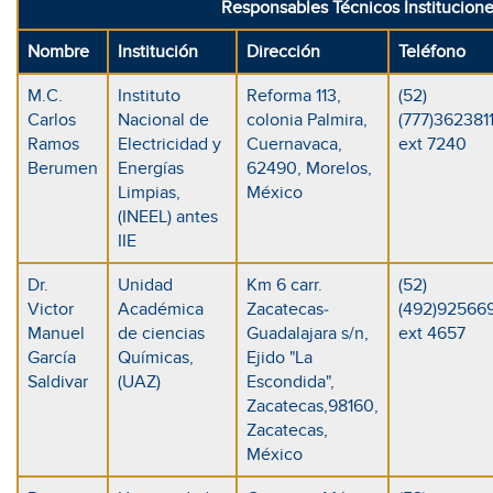
Responsables Técnicos Institucione
Nombre
Institución
Dirección
Teléfono
M.C.
Instituto
Reforma 113,
(52)
Carlos
Nacional de
colonia Palmira,
(777)3623811
Ramos
Electricidad y
Cuernavaca,
ext 7240
Berumen
Energías
62490, Morelos,
Limpias,
México
(INEEL) antes
IIE
Dr.
Unidad
Km 6 carr.
(52)
Victor
Académica
Zacatecas-
(492)92566
Manuel
de ciencias
Guadalajara s/n,
ext 4657
García
Químicas,
Ejido "La
Saldivar
(UAZ)
Escondida",
Zacatecas,98160,
Zacatecas,
México