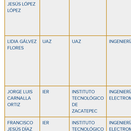
JESÚS LÓPEZ
LÓPEZ
LIDIA GÁLVEZ
UAZ
UAZ
INGENIER
FLORES
JORGE LUIS
IER
INSTITUTO
INGENIER
CARNALLA
TECNOLÓGICO
ELECTRO
ORTIZ
DE
ZACATEPEC
FRANCISCO
IER
INSTITUTO
INGENIER
JESÚS DÍAZ
TECNOLÓGICO
ELECTRO