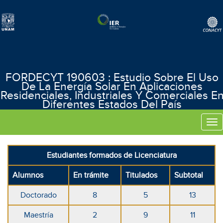
FORDECYT 190603 : Estudio Sobre El Uso
De La Energía Solar En Aplicaciones
Residenciales, Industriales Y Comerciales E
Diferentes Estados Del País
Tog
nav
Estudiantes formados de Licenciatura
Alumnos
En trámite
Titulados
Subtotal
Doctorado
8
5
13
Maestría
2
9
11