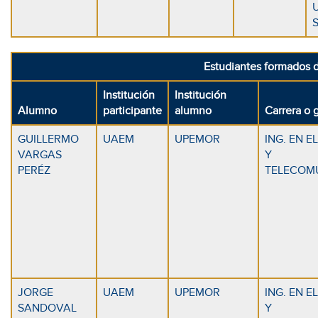
Estudiantes formados d
Institución
Institución
Alumno
participante
alumno
Carrera o 
GUILLERMO
UAEM
UPEMOR
ING. EN 
VARGAS
Y
PERÉZ
TELECOM
JORGE
UAEM
UPEMOR
ING. EN 
SANDOVAL
Y