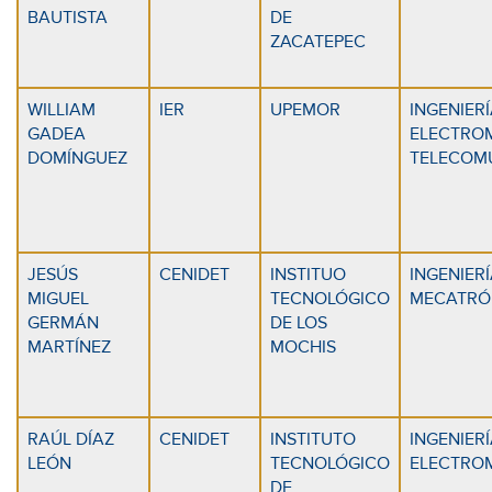
BAUTISTA
DE
ZACATEPEC
WILLIAM
IER
UPEMOR
INGENIERÍ
GADEA
ELECTRO
DOMÍNGUEZ
TELECOM
JESÚS
CENIDET
INSTITUO
INGENIER
MIGUEL
TECNOLÓGICO
MECATRÓ
GERMÁN
DE LOS
MARTÍNEZ
MOCHIS
RAÚL DÍAZ
CENIDET
INSTITUTO
INGENIER
LEÓN
TECNOLÓGICO
ELECTRO
DE