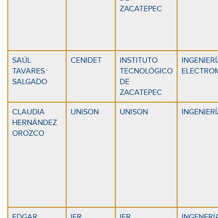
ZACATEPEC
SAÚL
CENIDET
INSTITUTO
INGENIER
TAVARES
TECNOLÓGICO
ELECTRO
SALGADO
DE
ZACATEPEC
CLAUDIA
UNISON
UNISON
INGENIER
HERNÁNDEZ
OROZCO
EDGAR
IER
IER
INGENERÍ