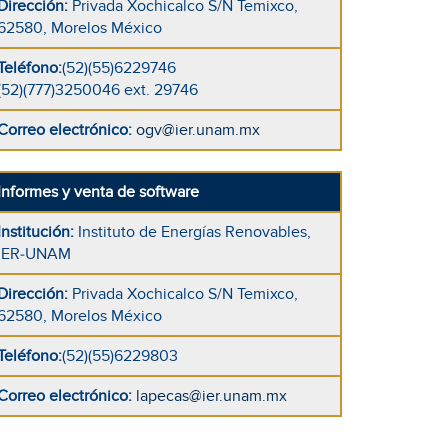
Dirección
:
Privada Xochicalco S/N Temixco,
62580, Morelos México
Teléfono
:
(52)(55)6229746
(52)(777)3250046 ext. 29746
Correo electrónico
:
ogv@ier.unam.mx
Informes y venta de software
Institución
:
Instituto de Energías Renovables,
IER-UNAM
Dirección
:
Privada Xochicalco S/N Temixco,
62580, Morelos México
Teléfono
:
(52)(55)6229803
Correo electrónico
:
lapecas@ier.unam.mx