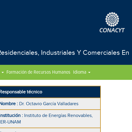
sidenciales, Industriales Y Comerciales En
Formación de Recursos Humanos
Idioma
Responsable técnico
Nombre
:
Dr. Octavio García Valladares
Institución
:
Instituto de Energías Renovables,
IER-UNAM